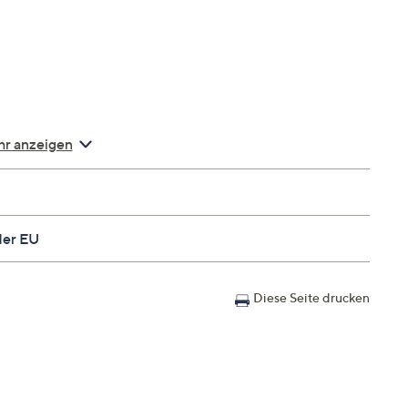
r anzeigen
asthan
der EU
Diese Seite drucken