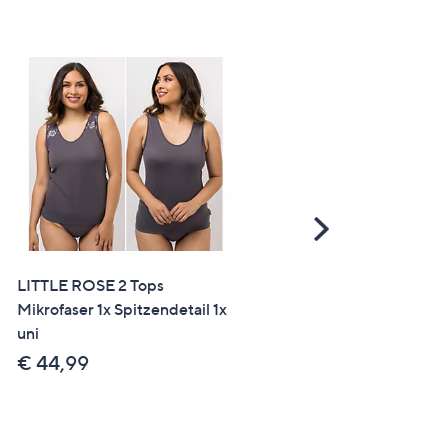
Scroll
Right
LITTLE ROSE 2 Tops
LITTLE ROSE Highwaist-S
Mikrofaser 1x Spitzendetail 1x
Mikrofaser Stickereidetail
uni
der Seite
€ 44,99
€ 19,99