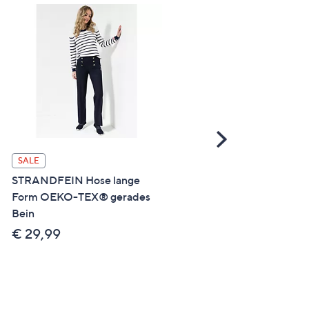
Scroll
Right
SALE
SALE
STRANDFEIN Hose lange
STEFFEN SCHRAUT Bluse
Form OEKO-TEX® gerades
3/4-Arm Fledermausärme
Bein
Schmuckknöpfe leger weit
€ 29,99
€ 49,99