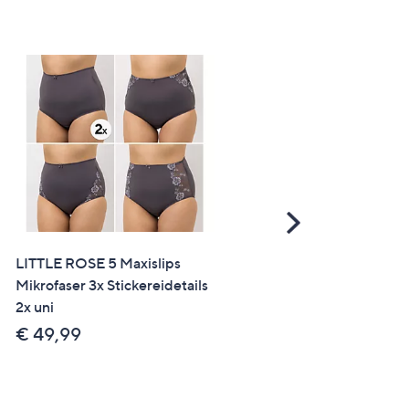
Scroll
Right
LITTLE ROSE 5 Maxislips
LITTLE ROSE Gelstütz-B
Mikrofaser 3x Stickereidetails
Mikrofasermischung
2x uni
zweifarbige Spitze
€ 49,99
€ 39,99