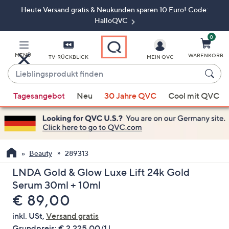
Heute Versand gratis & Neukunden sparen 10 Euro! Code:
Zum
Hauptinhalt
HalloQVC
springen
0
MENÜ
WARENKORB
TV-RÜCKBLICK
MEIN QVC
Lieblingsprodukt
finden
Wenn
Tagesangebot
Neu
30 Jahre QVC
Cool mit QVC
Vorschläge
verfügbar
sind,
verwenden
Sie
Beauty
289313
die
LNDA Gold & Glow Luxe Lift 24k Gold
Pfeiltasten
Serum 30ml + 10ml
nach
Gelöscht
€ 89,00
oben
und
inkl. USt,
Versand gratis
nach
Grundpreis:
€ 2.225,00/1 l