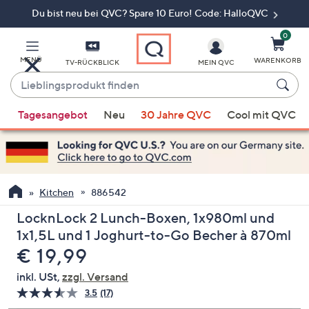
Du bist neu bei QVC? Spare 10 Euro! Code: HalloQVC
Zum
Hauptinhalt
springen
0
MENÜ
WARENKORB
TV-RÜCKBLICK
MEIN QVC
Lieblingsprodukt
finden
Wenn
Tagesangebot
Neu
30 Jahre QVC
Cool mit QVC
Vorschläge
verfügbar
sind,
verwenden
Sie
Kitchen
886542
die
LocknLock 2 Lunch-Boxen, 1x980ml und
Pfeiltasten
1x1,5L und 1 Joghurt-to-Go Becher à 870ml
nach
Gelöscht
€ 19,99
oben
und
inkl. USt,
zzgl. Versand
nach
3.5
(17)
17
unten