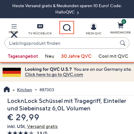
Heute Versand gratis & Neukunden sparen 10 Euro! Code:
Zum
Hauptinhalt
HalloQVC
springen
0
MENÜ
WARENKORB
TV-RÜCKBLICK
MEIN QVC
Lieblingsprodukt
finden
Wenn
Tagesangebot
Neu
30 Jahre QVC
Cool mit QVC
Vorschläge
verfügbar
sind,
verwenden
Sie
Kitchen
887303
die
LocknLock Schüssel mit Tragegriff, Einteiler
Pfeiltasten
und Siebeinsatz 6,0L Volumen
nach
Gelöscht
€ 29,99
oben
und
inkl. USt,
Versand gratis
nach
3.9
(7)