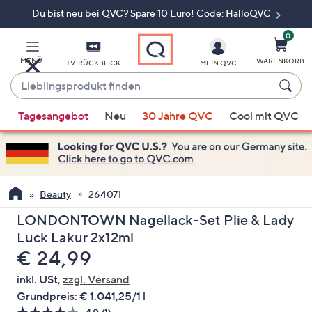
Du bist neu bei QVC? Spare 10 Euro! Code: HalloQVC
Zum
Hauptinhalt
springen
0
MENÜ
WARENKORB
TV-RÜCKBLICK
MEIN QVC
Lieblingsprodukt
finden
Wenn
Tagesangebot
Neu
30 Jahre QVC
Cool mit QVC
Vorschläge
verfügbar
sind,
verwenden
Sie
Beauty
264071
die
LONDONTOWN Nagellack-Set Plie & Lady
Pfeiltasten
Luck Lakur 2x12ml
nach
Gelöscht
€ 24,99
oben
und
inkl. USt,
zzgl. Versand
nach
Grundpreis:
€ 1.041,25/1 l
unten