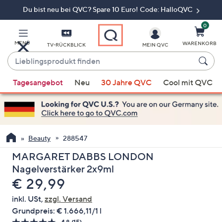
Du bist neu bei QVC? Spare 10 Euro! Code: HalloQVC
Zum
Hauptinhalt
springen
0
MENÜ
WARENKORB
TV-RÜCKBLICK
MEIN QVC
Lieblingsprodukt
finden
Wenn
Tagesangebot
Neu
30 Jahre QVC
Cool mit QVC
Vorschläge
verfügbar
sind,
verwenden
Sie
Beauty
288547
die
MARGARET DABBS LONDON
Pfeiltasten
Nagelverstärker 2x9ml
nach
Gelöscht
€ 29,99
oben
und
inkl. USt,
zzgl. Versand
nach
Grundpreis:
€ 1.666,11/1 l
unten