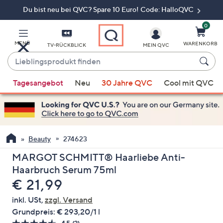
Du bist neu bei QVC? Spare 10 Euro! Code: HalloQVC
Zum
Hauptinhalt
springen
0
MENÜ
WARENKORB
TV-RÜCKBLICK
MEIN QVC
Lieblingsprodukt
finden
Wenn
Tagesangebot
Neu
30 Jahre QVC
Cool mit QVC
Vorschläge
verfügbar
sind,
verwenden
Sie
Beauty
274623
die
MARGOT SCHMITT® Haarliebe Anti-
Pfeiltasten
Haarbruch Serum 75ml
nach
Gelöscht
€ 21,99
oben
und
inkl. USt,
zzgl. Versand
nach
Grundpreis:
€ 293,20/1 l
unten