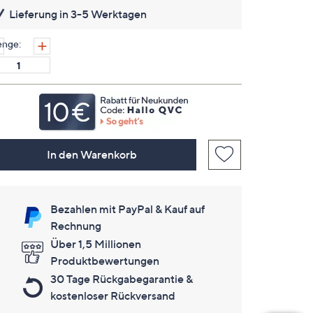
lesen.
Lieferung in 3-5 Werktagen
Link
auf
derselben
nge:
Seite.
In den Warenkorb
Bezahlen mit PayPal & Kauf auf
Rechnung
Über 1,5 Millionen
Produktbewertungen
30 Tage Rückgabegarantie &
kostenloser Rückversand