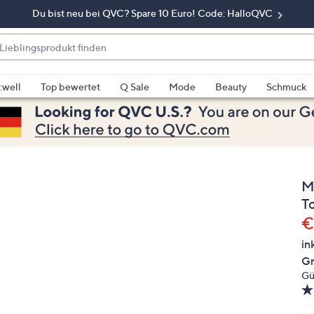
Du bist neu bei QVC? Spare 10 Euro! Code: HalloQVC
eblingsprodukt
nden
enn
rschläge
:well
Top bewertet
Q Sale
Mode
Beauty
Schmuck
rfügbar
nd,
erwenden
e
e
M
eiltasten
ach
T
ben
G
€
nd
in
ach
Gr
nten
Gü
der
ischen