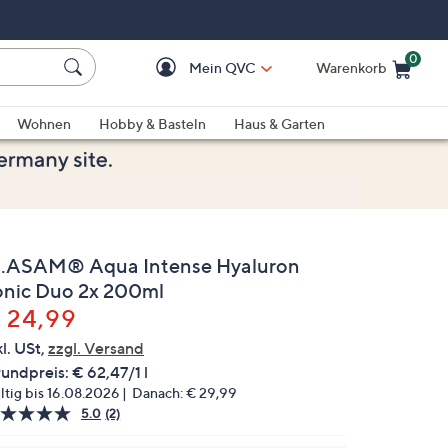
0
Mein QVC
Warenkorb
Einkaufswagen ist le
Wohnen
Hobby & Basteln
Haus & Garten
.ASAM® Aqua Intense Hyaluron
onic Duo 2x 200ml
elöscht
 24,99
kl. USt,
zzgl. Versand
undpreis:
€ 62,47/1 l
ltig bis 16.08.2026
Danach:
€ 29,99
5.0
(2)
2
Bewertungen