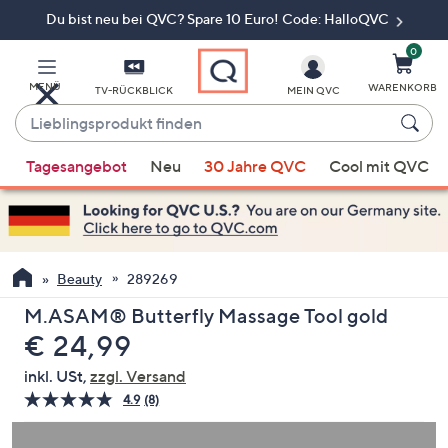
Du bist neu bei QVC? Spare 10 Euro! Code: HalloQVC
Zum
Hauptinhalt
springen
0
MENÜ
WARENKORB
TV-RÜCKBLICK
MEIN QVC
Lieblingsprodukt
finden
Wenn
Tagesangebot
Neu
30 Jahre QVC
Cool mit QVC
Vorschläge
verfügbar
sind,
verwenden
Sie
Beauty
289269
die
M.ASAM® Butterfly Massage Tool gold
Pfeiltasten
Gelöscht
€ 24,99
nach
oben
inkl. USt,
zzgl. Versand
und
4.9
(8)
8
nach
Bewertungen
lesen.
unten