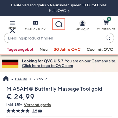
Heute Versand gratis & Neukunden sparen 10 Euro! Code:
Zum
Hauptinhalt
HalloQVC
springen
0
MENÜ
WARENKORB
TV-RÜCKBLICK
MEIN QVC
Lieblingsprodukt
finden
Wenn
Tagesangebot
Neu
30 Jahre QVC
Cool mit QVC
Vorschläge
verfügbar
sind,
verwenden
Sie
Beauty
289269
die
M.ASAM® Butterfly Massage Tool gold
Pfeiltasten
Gelöscht
€ 24,99
nach
oben
inkl. USt,
Versand gratis
und
4.9
(8)
8
nach
Bewertungen