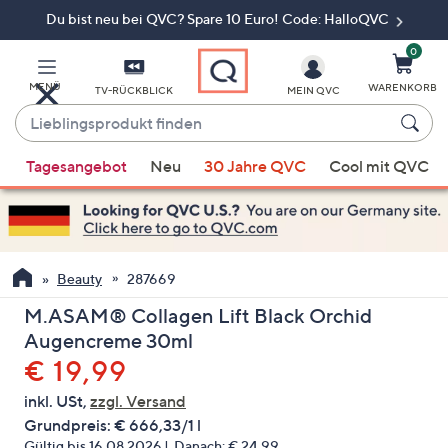
Du bist neu bei QVC? Spare 10 Euro! Code: HalloQVC
Zum
Hauptinhalt
springen
0
MENÜ
WARENKORB
TV-RÜCKBLICK
MEIN QVC
Lieblingsprodukt
finden
Wenn
Tagesangebot
Neu
30 Jahre QVC
Cool mit QVC
Vorschläge
verfügbar
sind,
verwenden
Sie
Beauty
287669
die
M.ASAM® Collagen Lift Black Orchid
Pfeiltasten
Augencreme 30ml
nach
Gelöscht
€ 19,99
oben
und
inkl. USt,
zzgl. Versand
nach
Grundpreis:
€ 666,33/1 l
unten
Gültig bis 16.08.2026
Danach:
€ 24,99