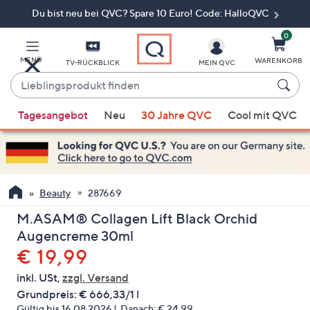
Du bist neu bei QVC? Spare 10 Euro! Code: HalloQVC
Zum
Hauptinhalt
springen
0
MENÜ
WARENKORB
TV-RÜCKBLICK
MEIN QVC
Lieblingsprodukt
finden
Wenn
Tagesangebot
Neu
30 Jahre QVC
Cool mit QVC
Vorschläge
verfügbar
sind,
verwenden
Sie
Beauty
287669
die
M.ASAM® Collagen Lift Black Orchid
Pfeiltasten
Augencreme 30ml
nach
Gelöscht
€ 19,99
oben
und
inkl. USt,
zzgl. Versand
nach
Grundpreis:
€ 666,33/1 l
unten
Gültig bis 16.08.2026
Danach:
€ 24,99