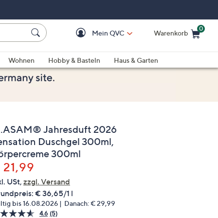
0
Mein QVC
Warenkorb
Einkaufswagen ist le
Wohnen
Hobby & Basteln
Haus & Garten
.ASAM® Jahresduft 2026
ensation Duschgel 300ml,
örpercreme 300ml
elöscht
 21,99
kl. USt,
zzgl. Versand
undpreis:
€ 36,65/1 l
ltig bis 16.08.2026
Danach:
€ 29,99
4.6
(5)
5