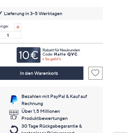
Bewertungen
lesen.
Lieferung in 3-5 Werktagen
Link
auf
derselben
nge:
Seite.
In den Warenkorb
Bezahlen mit PayPal & Kauf auf
Rechnung
Über 1,5 Millionen
Produktbewertungen
30 Tage Rückgabegarantie &