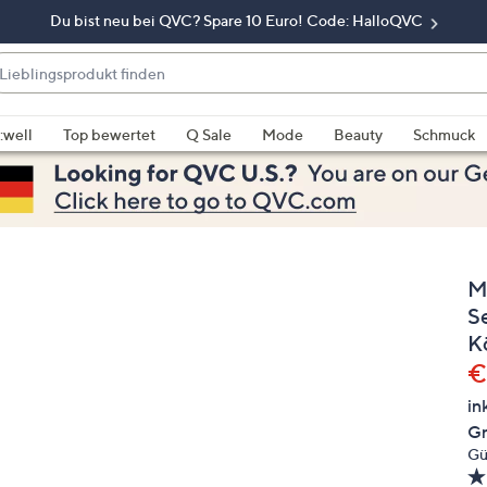
Du bist neu bei QVC? Spare 10 Euro! Code: HalloQVC
eblingsprodukt
nden
enn
rschläge
:well
Top bewertet
Q Sale
Mode
Beauty
Schmuck
rfügbar
nd,
erwenden
e
e
M
eiltasten
ach
S
ben
K
nd
G
€
ach
in
nten
Gr
der
Gü
ischen