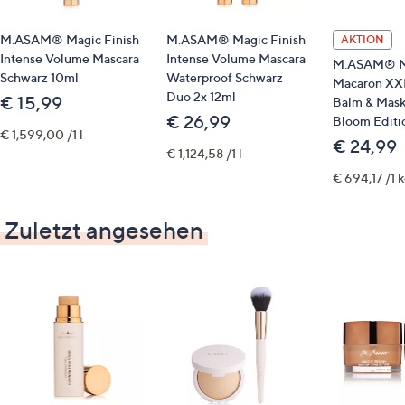
M.ASAM® Magic Finish
M.ASAM® Magic Finish
AKTION
Intense Volume Mascara
Intense Volume Mascara
M.ASAM® Ma
Schwarz 10ml
Waterproof Schwarz
Macaron XXL
Duo 2x 12ml
€ 15,99
Balm & Mask
€ 26,99
Bloom Editi
€ 1,599,00 /1 l
€ 24,99
€ 1,124,58 /1 l
€ 694,17 /1 
Zuletzt angesehen