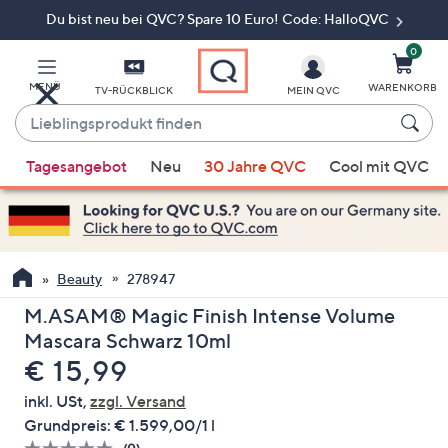
Du bist neu bei QVC? Spare 10 Euro! Code: HalloQVC
Zum
Hauptinhalt
springen
0
MENÜ
WARENKORB
TV-RÜCKBLICK
MEIN QVC
Lieblingsprodukt
finden
Wenn
Tagesangebot
Neu
30 Jahre QVC
Cool mit QVC
Vorschläge
verfügbar
sind,
verwenden
Sie
Beauty
278947
die
M.ASAM® Magic Finish Intense Volume
Pfeiltasten
Mascara Schwarz 10ml
nach
Gelöscht
€ 15,99
oben
und
inkl. USt,
zzgl. Versand
nach
Grundpreis:
€ 1.599,00/1 l
unten