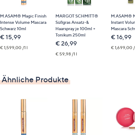
Aqua (Water), Synthetic Beeswax, Glyceryl Stearate,
Copernicia Cerifera Cera (Carnauba Wax), Ricinus
M.ASAM® Magic Finish
MARGOT SCHMITT®
M.ASAM® Ma
Communis (Castor) Seed Oil, Polyvinyl Alcohol,
Intense Volume Mascara
Süßgras Ansatz-&
Instant Volu
Butylene Glycol, Stearic Acid, Palmitic Acid,
Schwarz 10ml
Haarspray je 100ml +
Mascara Sch
Tonikum 250ml
Aminomethyl Propanol, Gardenia Taitensis Flower,
€ 15,99
€ 16,99
€ 26,99
Hydrogenated Coconut Oil, Lecithin, Tocopherol,
€ 1,599,00 /1 l
€ 1,699,00 /1
Caprylyl Glycol, Ascorbyl Palmitate, Cellulose, Silica,
€ 59,98 /1 l
Citric Acid, Sodium Dehydroacetate, Phenoxyethanol,
CI 77499 (Iron Oxides)
Qualitätshinweise
Ähnliche Produkte
Clean Beauty