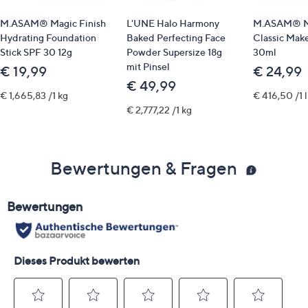
M.ASAM® Magic Finish
L'UNE Halo Harmony
M.ASAM® Ma
Hydrating Foundation
Baked Perfecting Face
Classic Mak
Stick SPF 30 12g
Powder Supersize 18g
30ml
mit Pinsel
€ 19,99
€ 24,99
€ 49,99
€ 1,665,83 /1 kg
€ 416,50 /1 l
€ 2,777,22 /1 kg
Bewertungen & Fragen