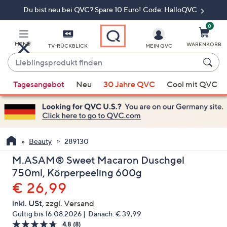
Du bist neu bei QVC? Spare 10 Euro! Code: HalloQVC
Zum
Hauptinhalt
springen
0
MENÜ
WARENKORB
TV-RÜCKBLICK
MEIN QVC
Lieblingsprodukt
finden
Wenn
Tagesangebot
Neu
30 Jahre QVC
Cool mit QVC
Vorschläge
verfügbar
sind,
verwenden
Sie
Beauty
289130
die
M.ASAM® Sweet Macaron Duschgel
Pfeiltasten
750ml, Körperpeeling 600g
nach
Gelöscht
€ 26,99
oben
und
inkl. USt,
zzgl. Versand
nach
Gültig bis 16.08.2026
Danach:
€ 39,99
unten
4.8
(8)