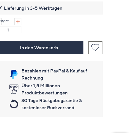
lesen.
Lieferung in 3-5 Werktagen
Link
auf
derselben
nge:
Seite.
In den Warenkorb
Bezahlen mit PayPal & Kauf auf
Rechnung
Über 1,5 Millionen
Produktbewertungen
30 Tage Rückgabegarantie &
kostenloser Rückversand