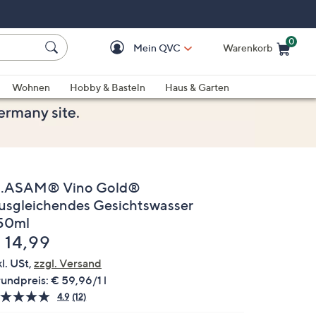
0
Mein QVC
Warenkorb
Einkaufswagen ist le
Wohnen
Hobby & Basteln
Haus & Garten
.ASAM® Vino Gold®
usgleichendes Gesichtswasser
50ml
elöscht
 14,99
kl. USt,
zzgl. Versand
undpreis:
€ 59,96/1 l
4.9
(12)
12
Bewertungen