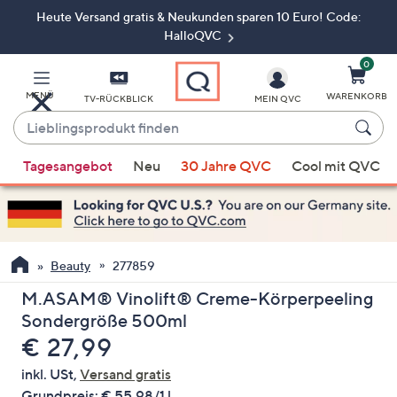
Heute Versand gratis & Neukunden sparen 10 Euro! Code:
Zum
Hauptinhalt
HalloQVC
springen
0
MENÜ
WARENKORB
TV-RÜCKBLICK
MEIN QVC
Lieblingsprodukt
finden
Wenn
Tagesangebot
Neu
30 Jahre QVC
Cool mit QVC
Vorschläge
verfügbar
sind,
verwenden
Sie
Beauty
277859
die
M.ASAM® Vinolift® Creme-Körperpeeling
Pfeiltasten
Sondergröße 500ml
nach
Gelöscht
€ 27,99
oben
und
inkl. USt,
Versand gratis
nach
Grundpreis:
€ 55,98/1 l