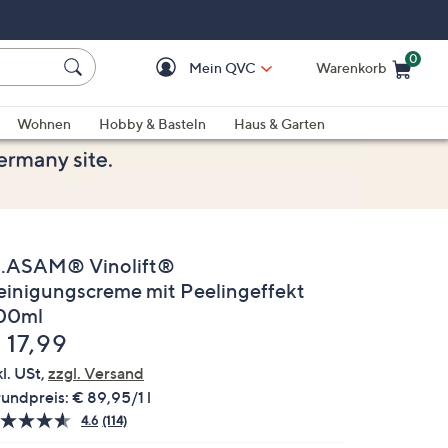
0
Mein QVC
Warenkorb
Einkaufswagen ist le
Wohnen
Hobby & Basteln
Haus & Garten
.ASAM® Vinolift®
einigungscreme mit Peelingeffekt
00ml
elöscht
 17,99
kl. USt,
zzgl. Versand
undpreis:
€ 89,95/1 l
4.6
(114)
114
Bewertungen