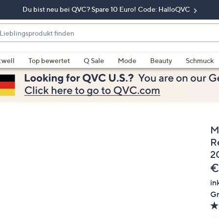
Du bist neu bei QVC? Spare 10 Euro! Code: HalloQVC
eblingsprodukt
nden
enn
rschläge
:well
Top bewertet
Q Sale
Mode
Beauty
Schmuck
rfügbar
nd,
erwenden
e
e
M
eiltasten
ach
R
ben
2
nd
G
€
ach
in
nten
Gr
der
ischen