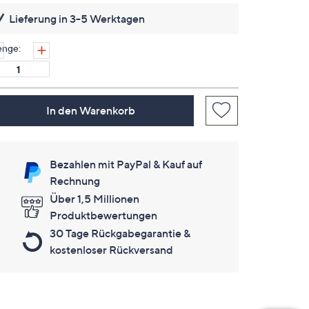
lesen.
Lieferung in 3-5 Werktagen
Link
auf
derselben
nge:
Seite.
In den Warenkorb
Bezahlen mit PayPal & Kauf auf
Rechnung
Über 1,5 Millionen
Produktbewertungen
30 Tage Rückgabegarantie &
kostenloser Rückversand