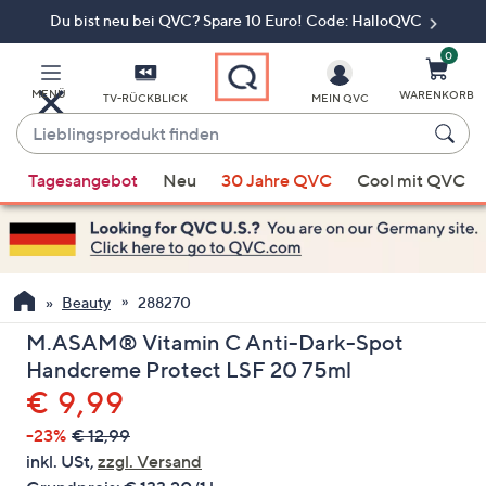
Du bist neu bei QVC? Spare 10 Euro! Code: HalloQVC
Zum
Hauptinhalt
springen
0
MENÜ
WARENKORB
TV-RÜCKBLICK
MEIN QVC
Lieblingsprodukt
finden
Wenn
Tagesangebot
Neu
30 Jahre QVC
Cool mit QVC
Vorschläge
verfügbar
sind,
verwenden
Sie
Beauty
288270
die
M.ASAM® Vitamin C Anti-Dark-Spot
Pfeiltasten
Handcreme Protect LSF 20 75ml
nach
Gelöscht
€ 9,99
oben
und
-23%
€ 12,99
nach
inkl. USt,
zzgl. Versand
unten