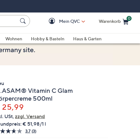
0
Mein QVC
Warenkorb
Einkaufswagen ist le
Wohnen
Hobby & Basteln
Haus & Garten
eu
.ASAM® Vitamin C Glam
örpercreme 500ml
elöscht
 25,99
kl. USt,
zzgl. Versand
undpreis:
€ 51,98/1 l
3.7
(3)
3
Bewertungen