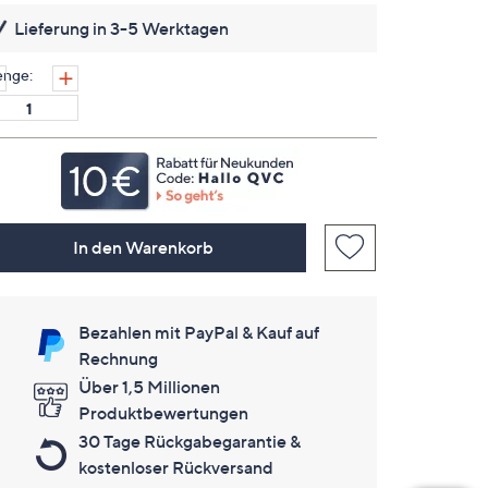
lesen.
Lieferung in 3-5 Werktagen
Link
auf
derselben
nge:
Seite.
In den Warenkorb
Bezahlen mit PayPal & Kauf auf
Rechnung
Über 1,5 Millionen
Produktbewertungen
30 Tage Rückgabegarantie &
kostenloser Rückversand