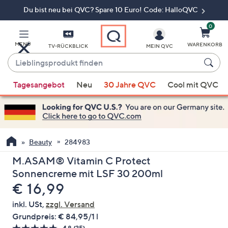
Du bist neu bei QVC? Spare 10 Euro! Code: HalloQVC
Zum
Hauptinhalt
springen
0
MENÜ
WARENKORB
TV-RÜCKBLICK
MEIN QVC
Lieblingsprodukt
finden
Wenn
Tagesangebot
Neu
30 Jahre QVC
Cool mit QVC
Vorschläge
verfügbar
sind,
verwenden
Sie
Beauty
284983
die
M.ASAM® Vitamin C Protect
Pfeiltasten
Sonnencreme mit LSF 30 200ml
nach
Gelöscht
€ 16,99
oben
und
inkl. USt,
zzgl. Versand
nach
Grundpreis:
€ 84,95/1 l
unten