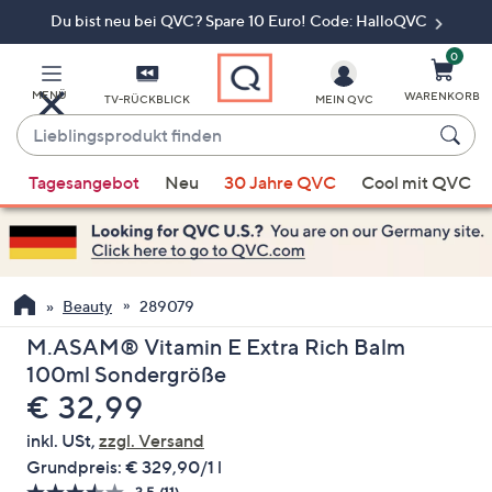
Du bist neu bei QVC? Spare 10 Euro! Code: HalloQVC
Zum
Hauptinhalt
springen
0
MENÜ
WARENKORB
TV-RÜCKBLICK
MEIN QVC
Lieblingsprodukt
finden
Wenn
Tagesangebot
Neu
30 Jahre QVC
Cool mit QVC
Vorschläge
verfügbar
sind,
verwenden
Sie
Beauty
289079
die
M.ASAM® Vitamin E Extra Rich Balm
Pfeiltasten
100ml Sondergröße
nach
Gelöscht
€ 32,99
oben
und
inkl. USt,
zzgl. Versand
nach
Grundpreis:
€ 329,90/1 l
unten