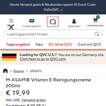
Heute Versand gratis & Neukunden sparen 10 Euro! Code:
Zum
Hauptinhalt
HalloQVC
springen
0
MENÜ
WARENKORB
TV-RÜCKBLICK
MEIN QVC
Lieblingsprodukt
finden
Wenn
Tagesangebot
Neu
30 Jahre QVC
Cool mit QVC
Vorschläge
verfügbar
sind,
verwenden
Sie
Beauty
280673
die
M.ASAM® Vitamin E Reinigungscreme
Pfeiltasten
200ml
nach
Gelöscht
€ 19,99
oben
und
inkl. USt,
Versand gratis
nach
Grundpreis:
€ 99,95/1 l