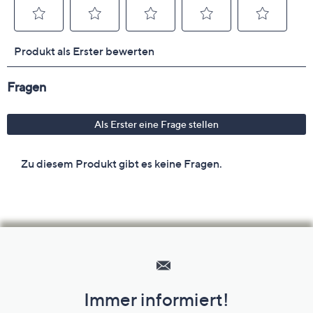
Hilfeseiten,
Service
und
Immer informiert!
Unternehmensinformationen