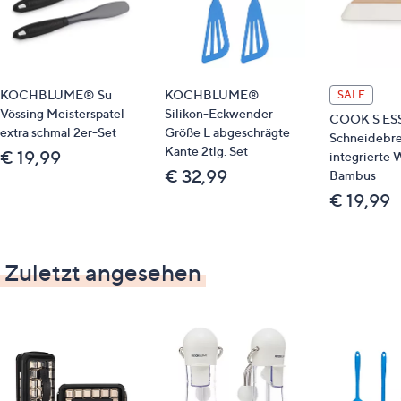
KOCHBLUME® Su
KOCHBLUME®
SALE
Vössing Meisterspatel
Silikon-Eckwender
COOK´S ES
extra schmal 2er-Set
Größe L abgeschrägte
Schneidebre
Kante 2tlg. Set
€ 19,99
integrierte
€ 32,99
Bambus
€ 19,99
Zuletzt angesehen