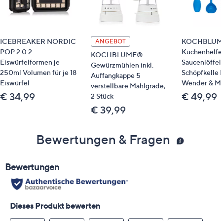
ICEBREAKER NORDIC
KOCHBLU
ANGEBOT
POP 2.0 2
Küchenhelfe
KOCHBLUME®
Eiswürfelformen je
Saucenlöffel
Gewürzmühlen inkl.
250ml Volumen für je 18
Schöpfkelle 
Auffangkappe 5
Eiswürfel
Wender & Mu
verstellbare Mahlgrade,
€ 34,99
€ 49,99
2 Stück
€ 39,99
Bewertungen & Fragen