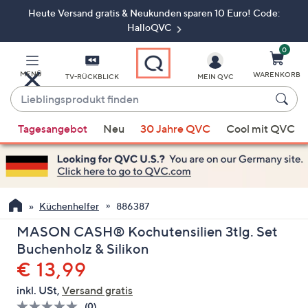
Heute Versand gratis & Neukunden sparen 10 Euro! Code:
Zum
Hauptinhalt
HalloQVC
springen
0
MENÜ
WARENKORB
TV-RÜCKBLICK
MEIN QVC
Lieblingsprodukt
finden
Wenn
Tagesangebot
Neu
30 Jahre QVC
Cool mit QVC
Vorschläge
verfügbar
sind,
verwenden
Sie
Küchenhelfer
886387
die
MASON CASH® Kochutensilien 3tlg. Set
Pfeiltasten
Buchenholz & Silikon
nach
Gelöscht
€ 13,99
oben
und
inkl. USt,
Versand gratis
nach
(0)