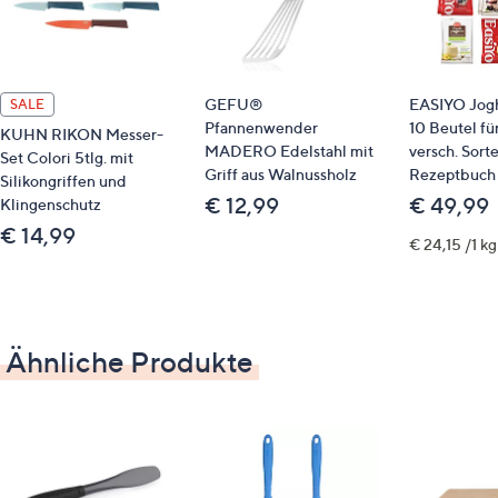
nicht spülmaschinengeeignet
Maße
GEFU®
EASIYO Jogh
SALE
Kochlöffel: ca. 32 x 7 x 1 cm
Pfannenwender
10 Beutel fü
KUHN RIKON Messer-
Silikonspachtel: ca. 32 x 7 x 1 cm
MADERO Edelstahl mit
versch. Sorte
Set Colori 5tlg. mit
Pinsel: ca. 22 x 2 x 1 cm
Griff aus Walnussholz
Rezeptbuch
Silikongriffen und
€ 12,99
€ 49,99
Klingenschutz
€ 14,99
€ 24,15 /1 kg
Ähnliche Produkte