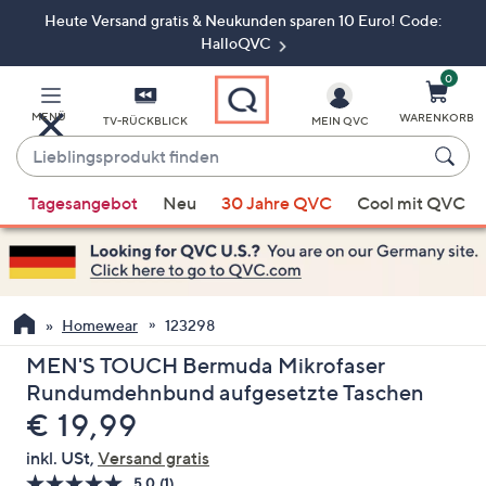
Heute Versand gratis & Neukunden sparen 10 Euro! Code:
Zum
Hauptinhalt
HalloQVC
springen
0
MENÜ
WARENKORB
TV-RÜCKBLICK
MEIN QVC
Lieblingsprodukt
finden
Wenn
Tagesangebot
Neu
30 Jahre QVC
Cool mit QVC
Vorschläge
verfügbar
sind,
verwenden
Sie
Homewear
123298
die
MEN'S TOUCH Bermuda Mikrofaser
Pfeiltasten
Rundumdehnbund aufgesetzte Taschen
nach
Gelöscht
€ 19,99
oben
und
inkl. USt,
Versand gratis
nach
5.0
(1)