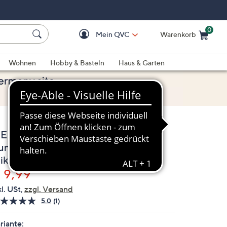
0
Mein QVC
Warenkorb
Einkaufswagen ist le
Wohnen
Hobby & Basteln
Haus & Garten
EN'S TOUCH Hose, 1/1-Länge
undumdehnbund Seitentaschen
ikrofaser
elöscht
 9,99
kl. USt,
zzgl. Versand
5.0
(1)
Bewertung
lesen.
Link
riante: