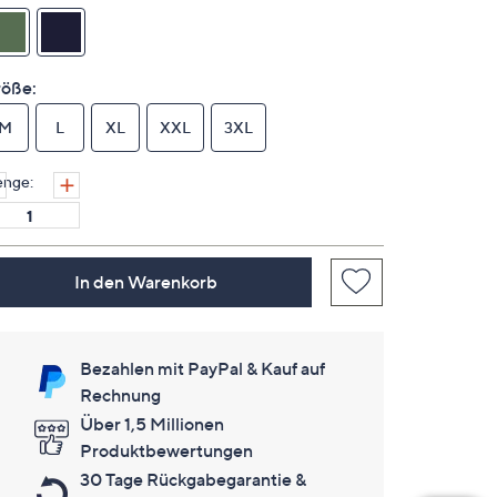
auf
derselben
Seite.
öße:
M
L
XL
XXL
3XL
nge:
In den Warenkorb
Bezahlen mit PayPal & Kauf auf
Rechnung
Über 1,5 Millionen
Produktbewertungen
30 Tage Rückgabegarantie &