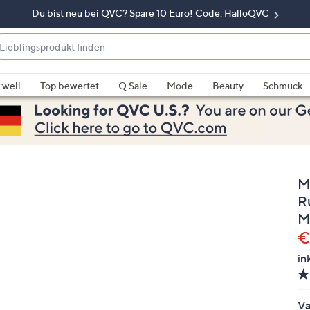
Du bist neu bei QVC? Spare 10 Euro! Code: HalloQVC
eblingsprodukt
nden
enn
rschläge
:well
Top bewertet
Q Sale
Mode
Beauty
Schmuck
rfügbar
nd,
erwenden
e
e
M
eiltasten
ach
R
ben
M
nd
G
€
ach
in
nten
der
ischen
Va