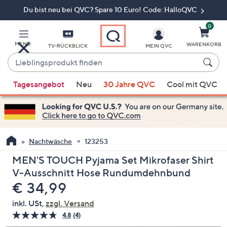
Du bist neu bei QVC? Spare 10 Euro! Code: HalloQVC
Zum
Hauptinhalt
springen
0
MENÜ
WARENKORB
TV-RÜCKBLICK
MEIN QVC
Lieblingsprodukt
finden
Wenn
Tagesangebot
Neu
30 Jahre QVC
Cool mit QVC
Vorschläge
verfügbar
sind,
verwenden
Sie
Nachtwäsche
123253
die
MEN'S TOUCH Pyjama Set Mikrofaser Shirt
Pfeiltasten
V-Ausschnitt Hose Rundumdehnbund
nach
Gelöscht
€ 34,99
oben
und
inkl. USt,
zzgl. Versand
nach
4.8
(4)
4
unten