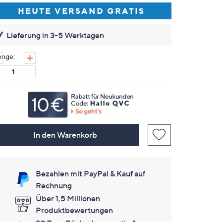
lesen.
HEUTE VERSAND GRATIS
Link
auf
derselben
Lieferung in 3-5 Werktagen
Seite.
nge:
In den Warenkorb
Bezahlen mit PayPal & Kauf auf
Rechnung
Über 1,5 Millionen
Produktbewertungen