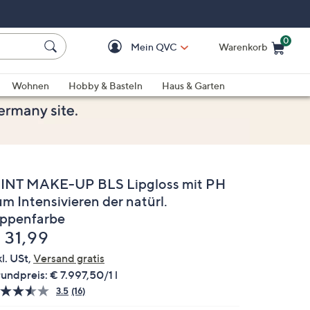
0
Mein QVC
Warenkorb
Einkaufswagen ist le
Wohnen
Hobby & Basteln
Haus & Garten
INT MAKE-UP BLS Lipgloss mit PH
m Intensivieren der natürl.
ippenfarbe
elöscht
 31,99
kl. USt,
Versand gratis
undpreis:
€ 7.997,50/1 l
3.5
(16)
16
Bewertungen