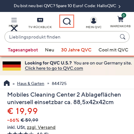
Du bist neu bei QVC? Spare 10 Euro! Code: HalloQVC
Zum
Hauptinhalt
springen
0
MENÜ
WARENKORB
TV-RÜCKBLICK
MEIN QVC
Lieblingsprodukt
finden
Wenn
Tagesangebot
Neu
30 Jahre QVC
Cool mit QVC
Vorschläge
verfügbar
sind,
verwenden
Sie
Haus & Garten
844725
die
Mobiles Cleaning Center 2 Ablageflächen
Pfeiltasten
universell einsetzbar ca. 88,5x42x42cm
nach
Gelöscht
€ 19,99
oben
und
-66%
€ 59,99
nach
inkl. USt,
zzgl. Versand
unten