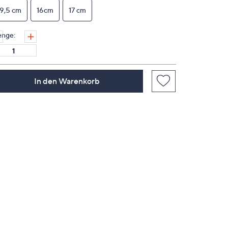
auf
19,5 cm
16cm
derselben
17 cm
Seite.
nge:
In den Warenkorb