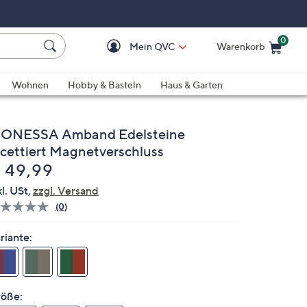
0
Mein QVC
Warenkorb
Einkaufswagen ist le
Wohnen
Hobby & Basteln
Haus & Garten
ONESSA Amband Edelsteine
acettiert Magnetverschluss
elöscht
 49,99
kl. USt,
zzgl. Versand
(0)
Bisher
gibt
es
riante:
keine
Bewertungen
für
dieses
Produkt..
öße:
Link