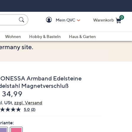
0
Mein QVC
Warenkorb
Einkaufswagen ist le
Wohnen
Hobby & Basteln
Haus & Garten
ONESSA Armband Edelsteine
delstahl Magnetverschluß
elöscht
 34,99
kl. USt,
zzgl. Versand
5.0
(2)
2
Bewertungen
lesen.
riante:
Link
auf