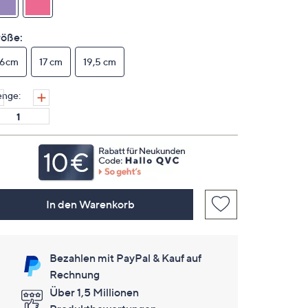
derselben
Seite.
öße:
16cm
17 cm
19,5 cm
nge:
In den Warenkorb
Bezahlen mit PayPal & Kauf auf
Rechnung
Über 1,5 Millionen