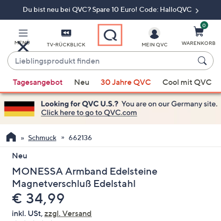
Du bist neu bei QVC? Spare 10 Euro! Code: HalloQVC
Zum
Hauptinhalt
springen
0
MENÜ
WARENKORB
TV-RÜCKBLICK
MEIN QVC
Lieblingsprodukt
finden
Wenn
Tagesangebot
Neu
30 Jahre QVC
Cool mit QVC
Vorschläge
verfügbar
sind,
verwenden
Sie
Schmuck
662136
die
Neu
Pfeiltasten
MONESSA Armband Edelsteine
nach
oben
Magnetverschluß Edelstahl
und
Gelöscht
€ 34,99
nach
inkl. USt,
zzgl. Versand
unten