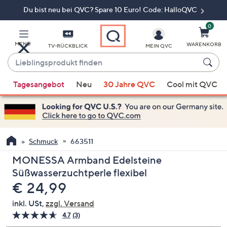
Du bist neu bei QVC? Spare 10 Euro! Code: HalloQVC
Zum
Hauptinhalt
springen
0
MENÜ
WARENKORB
TV-RÜCKBLICK
MEIN QVC
Lieblingsprodukt
finden
Wenn
Tagesangebot
Neu
30 Jahre QVC
Cool mit QVC
Vorschläge
verfügbar
sind,
verwenden
Sie
Schmuck
663511
die
MONESSA Armband Edelsteine
Pfeiltasten
Süßwasserzuchtperle flexibel
nach
Gelöscht
€ 24,99
oben
und
inkl. USt,
zzgl. Versand
nach
4.7
(3)
3
unten