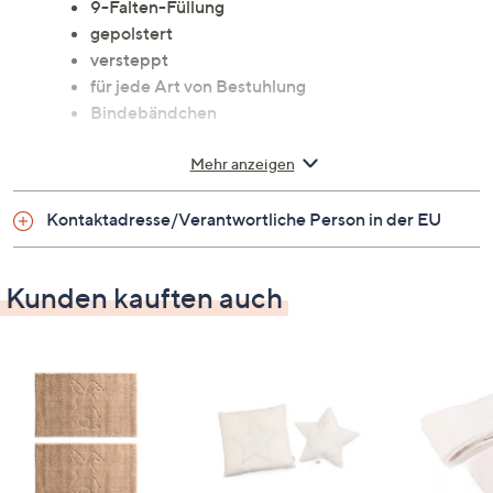
9-Falten-Füllung
gepolstert
versteppt
für jede Art von Bestuhlung
Bindebändchen
Maße
Mehr anzeigen
ca. 40 x 40 cm
Kontaktadresse/Verantwortliche Person in der EU
Gewicht
Kunden kauften auch
Füllgewicht: ca. 350 g
Material
Oberstoff: 100 % Baumwolle
Füllung: 100 % Polyester
Pflege