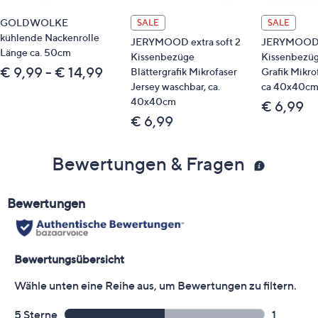
GOLDWOLKE
SALE
SALE
kühlende Nackenrolle
JERYMOOD extra soft 2
JERYMOOD
Länge ca. 50cm
Kissenbezüge
Kissenbezü
€ 9,99 - € 14,99
Blättergrafik Mikrofaser
Grafik Mikro
Jersey waschbar, ca.
ca 40x40c
40x40cm
€ 6,99
€ 6,99
Bewertungen & Fragen