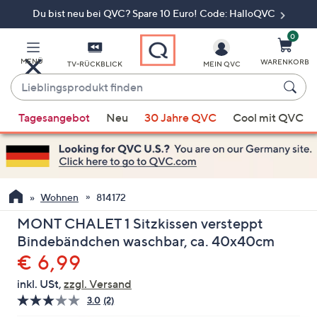
Du bist neu bei QVC? Spare 10 Euro! Code: HalloQVC
Zum
Hauptinhalt
springen
0
MENÜ
WARENKORB
TV-RÜCKBLICK
MEIN QVC
Lieblingsprodukt
finden
Wenn
Tagesangebot
Neu
30 Jahre QVC
Cool mit QVC
Vorschläge
verfügbar
sind,
verwenden
Sie
Wohnen
814172
die
MONT CHALET 1 Sitzkissen versteppt
Pfeiltasten
Bindebändchen waschbar, ca. 40x40cm
nach
Gelöscht
€ 6,99
oben
und
inkl. USt,
zzgl. Versand
nach
3.0
(2)
2
unten