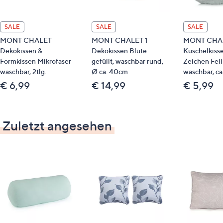
SALE
SALE
SALE
MONT CHALET
MONT CHALET 1
MONT CHA
Dekokissen &
Dekokissen Blüte
Kuschelkiss
Formkissen Mikrofaser
gefüllt, waschbar rund,
Zeichen Fell
waschbar, 2tlg.
Ø ca. 40cm
waschbar, c
€ 6,99
€ 14,99
€ 5,99
Zuletzt angesehen