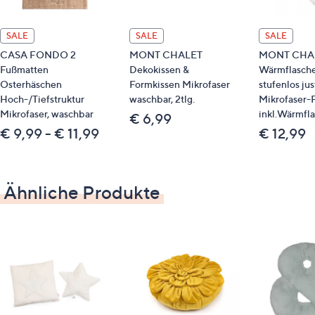
Normalwäsche 30°
SALE
SALE
SALE
CASA FONDO 2
MONT CHALET
MONT CHA
Fußmatten
Dekokissen &
Wärmflasche
Qualitätshinweise
Osterhäschen
Formkissen Mikrofaser
stufenlos jus
Hoch-/Tiefstruktur
waschbar, 2tlg.
Mikrofaser-F
STANDARD 100 by OEKO-TEX®
Mikrofaser, waschbar
inkl.Wärmfla
€ 6,99
€ 9,99 - € 11,99
€ 12,99
Ähnliche Produkte