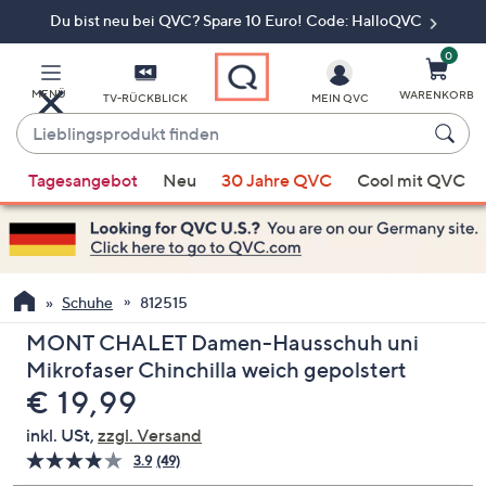
Du bist neu bei QVC? Spare 10 Euro! Code: HalloQVC
Zum
Hauptinhalt
springen
0
MENÜ
WARENKORB
TV-RÜCKBLICK
MEIN QVC
Lieblingsprodukt
finden
Wenn
Tagesangebot
Neu
30 Jahre QVC
Cool mit QVC
Vorschläge
verfügbar
sind,
verwenden
Sie
Schuhe
812515
die
MONT CHALET Damen-Hausschuh uni
Pfeiltasten
Mikrofaser Chinchilla weich gepolstert
nach
Gelöscht
€ 19,99
oben
und
inkl. USt,
zzgl. Versand
nach
3.9
(49)
49
unten