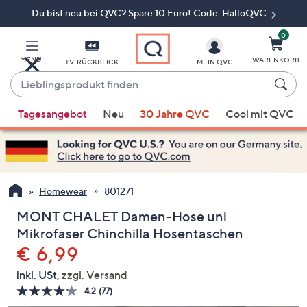
Du bist neu bei QVC? Spare 10 Euro! Code: HalloQVC
Zum
Hauptinhalt
springen
0
MENÜ
WARENKORB
TV-RÜCKBLICK
MEIN QVC
Lieblingsprodukt
finden
Wenn
Tagesangebot
Neu
30 Jahre QVC
Cool mit QVC
Vorschläge
verfügbar
sind,
verwenden
Sie
Homewear
801271
die
MONT CHALET Damen-Hose uni
Pfeiltasten
Mikrofaser Chinchilla Hosentaschen
nach
Gelöscht
€ 6,99
oben
und
inkl. USt,
zzgl. Versand
nach
4.2
(77)
77
unten