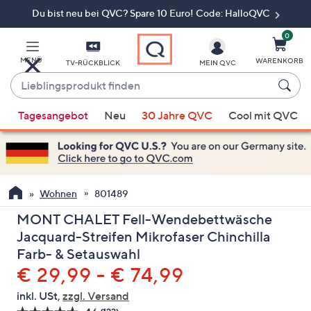
Du bist neu bei QVC? Spare 10 Euro! Code: HalloQVC
Zum
Hauptinhalt
springen
0
MENÜ
WARENKORB
TV-RÜCKBLICK
MEIN QVC
Lieblingsprodukt
finden
Wenn
Tagesangebot
Neu
30 Jahre QVC
Cool mit QVC
Vorschläge
verfügbar
sind,
verwenden
Sie
Wohnen
801489
die
MONT CHALET Fell-Wendebettwäsche
Pfeiltasten
Jacquard-Streifen Mikrofaser Chinchilla
nach
Farb- & Setauswahl
oben
€ 29,99 - € 74,99
und
nach
inkl. USt,
zzgl. Versand
unten