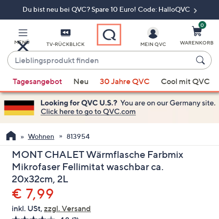
Du bist neu bei QVC? Spare 10 Euro! Code: HalloQVC
Zum
Hauptinhalt
springen
0
MENÜ
WARENKORB
TV-RÜCKBLICK
MEIN QVC
Lieblingsprodukt
finden
Wenn
Tagesangebot
Neu
30 Jahre QVC
Cool mit QVC
Vorschläge
verfügbar
sind,
verwenden
Sie
Wohnen
813954
die
MONT CHALET Wärmflasche Farbmix
Pfeiltasten
Mikrofaser Fellimitat waschbar ca.
nach
20x32cm, 2L
oben
Gelöscht
€ 7,99
und
nach
inkl. USt,
zzgl. Versand
unten