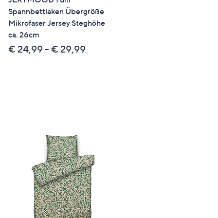
Spannbettlaken Übergröße
SOFT WAVE
Mikrofaser Jersey Steghöhe
Wendebettwäsche Blätter
ca. 26cm
Streifen MF Strukturmix
Doppelbett, 8tlg.
€ 24,99 - € 29,99
€ 29,99 - € 39,99