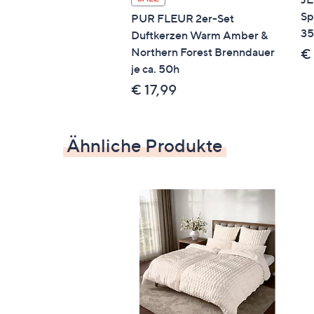
Echte Mikrofaser
Sp
PUR FLEUR 2er-Set
35
Duftkerzen Warm Amber &
Northern Forest Brenndauer
€
STANDARD 100 by OEKO-TEX®
je ca. 50h
€ 17,99
Ähnliche Produkte