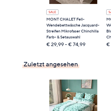
SALE
S
MONT CHALET Fell-
M
Wendebettwäsche Jacquard-
We
Streifen Mikrofaser Chinchilla
Bl
Farb- & Setauswahl
Ch
€ 29,99 - € 74,99
€
Zuletzt angesehen