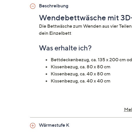
Beschreibung
Wendebettwäsche mit 3D-
Die Bettwäsche zum Wenden aus vier Teile
dein Einzelbett
Was erhalte ich?
Bettdeckenbezug, ca. 135 x 200 cm od
Kissenbezug, ca. 80 x 80 cm
Kissenbezug, ca. 40 x 80 cm
Kissenbezug, ca. 40 x 40 cm
Auf einen Blick
Meh
Wendebettwäsche für ein Einzelbett
Wärmestufe K
Mikrofaser Chinchilla-Optik