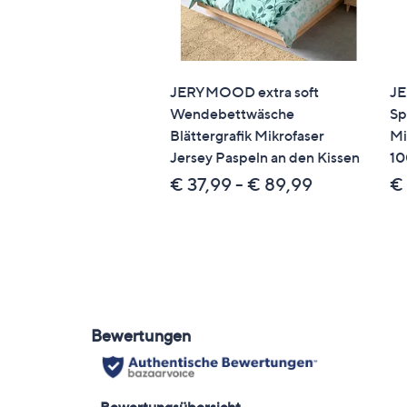
JERYMOOD extra soft
J
Wendebettwäsche
Sp
Blättergrafik Mikrofaser
Mi
Jersey Paspeln an den Kissen
1
€ 37,99 - € 89,99
€