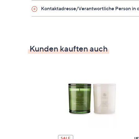
Design Vorderseite: 3D-Streifen diago
Design Rückseite: uni
Kontaktadresse/Verantwortliche Person in 
Wärmestufe: K
Reißverschluss
Kunden kauften auch
Material
100 % Polyester
Pflege
Schonwäsche 60°
trocknergeeignet
Qualitätshinweise
JE
SALE