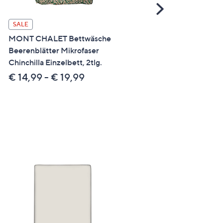
Scroll
Right
SALE
SALE
MONT CHALET Bettwäsche
MONT CHALET uni
Beerenblätter Mikrofaser
Bettwäsche Übergrößen
Chinchilla Einzelbett, 2tlg.
Mikrofaser Chinchilla
Einzelbett, 3tlg.
€ 14,99 - € 19,99
€ 29,99