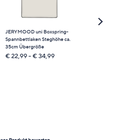
Scroll
Right
JERYMOOD uni Boxspring-
JERYMOOD 1 uni
Spannbettlaken Steghöhe ca.
Spannbettlaken Übergröß
35cm Übergröße
Mikrofaser Jersey Steghö
ca. 26cm
€ 22,99 - € 34,99
€ 24,99 - € 29,99