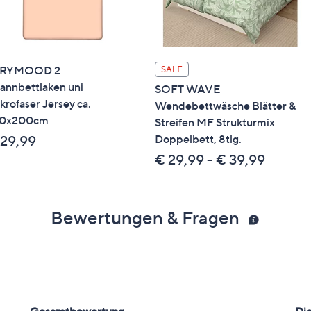
ERYMOOD 2
SALE
annbettlaken uni
SOFT WAVE
krofaser Jersey ca.
Wendebettwäsche Blätter &
00x200cm
Streifen MF Strukturmix
Doppelbett, 8tlg.
 29,99
€ 29,99 - € 39,99
Bewertungen & Fragen