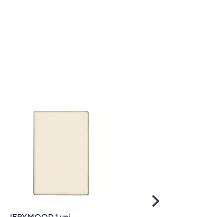
Scroll
Right
JERYMOOD 1 uni
SALE