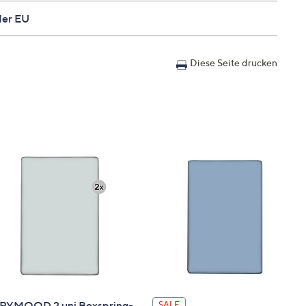
nal verlaufend
der EU
Diese Seite drucken
RYMOOD 2 uni Boxspring-
SALE