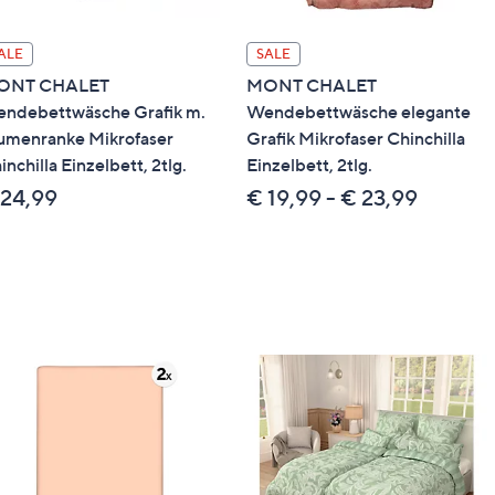
ALE
SALE
ONT CHALET
MONT CHALET
ndebettwäsche Grafik m.
Wendebettwäsche elegante
umenranke Mikrofaser
Grafik Mikrofaser Chinchilla
inchilla Einzelbett, 2tlg.
Einzelbett, 2tlg.
 24,99
€ 19,99 - € 23,99