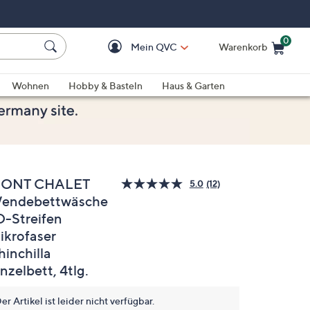
0
Mein QVC
Warenkorb
Einkaufswagen ist le
Wohnen
Hobby & Basteln
Haus & Garten
ONT CHALET
5.0
(12)
12
endebettwäsche
Bewertungen
lesen.
D-Streifen
Link
auf
ikrofaser
derselben
hinchilla
Seite.
nzelbett, 4tlg.
er Artikel ist leider nicht verfügbar.