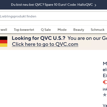
Du bist neu bei QVC? Spare 10 Euro! Code: HalloQVC
eblingsprodukt
nden
enn
rschläge
:well
Top bewertet
Q Sale
Mode
Beauty
Schmuck
rfügbar
nd,
erwenden
e
e
M
eiltasten
ach
e
ben
Ei
nd
€
ach
in
nten
der
ischen
Va