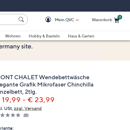
0
Mein QVC
Warenkorb
Einkaufswagen ist le
Wohnen
Hobby & Basteln
Haus & Garten
ONT CHALET Wendebettwäsche
legante Grafik Mikrofaser Chinchilla
nzelbett, 2tlg.
 19,99 - € 23,99
kl. USt,
zzgl. Versand
(0)
Bisher
gibt
es
riante: