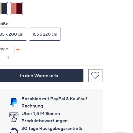
keine
Bewertungen
für
dieses
Produkt..
öße:
Link
auf
135 x 200 cm
derselben
155 x 220 cm
Seite.
nge:
In den Warenkorb
Bezahlen mit PayPal & Kauf auf
Rechnung
Über 1,5 Millionen
Produktbewertungen
30 Tage Rückgabegarantie &