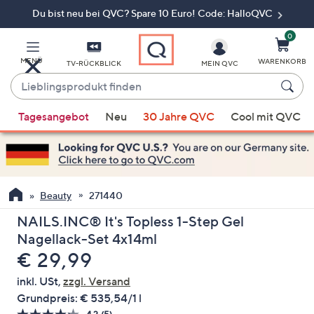
Du bist neu bei QVC? Spare 10 Euro! Code: HalloQVC
Zum
Hauptinhalt
springen
0
MENÜ
WARENKORB
TV-RÜCKBLICK
MEIN QVC
Lieblingsprodukt
finden
Wenn
Tagesangebot
Neu
30 Jahre QVC
Cool mit QVC
Vorschläge
verfügbar
sind,
verwenden
Sie
Beauty
271440
die
NAILS.INC® It's Topless 1-Step Gel
Pfeiltasten
Nagellack-Set 4x14ml
nach
Gelöscht
€ 29,99
oben
und
inkl. USt,
zzgl. Versand
nach
Grundpreis:
€ 535,54/1 l
unten