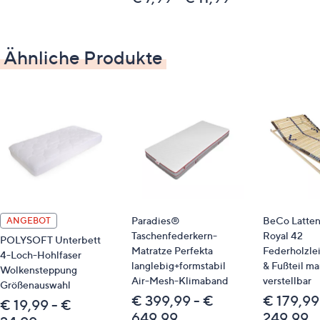
Identifikationsnummer
GTIN: 4019793519640
Ähnliche Produkte
Bitte beachten
Dieser Artikel ist nicht an einen Paketshop, eine
Packstation oder ins Ausland lieferbar.
Qualitätshinweise
STANDARD 100 by OEKO-TEX®
Paradies®
BeCo Latten
ANGEBOT
Taschenfederkern-
Royal 42
POLYSOFT Unterbett
Matratze Perfekta
Federholzle
4-Loch-Hohlfaser
langlebig+formstabil
& Fußteil ma
Wolkensteppung
Air-Mesh-Klimaband
verstellbar
Größenauswahl
€ 399,99 - €
€ 179,99
€ 19,99 - €
649,99
249,99