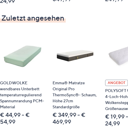
24,99
Zuletzt angesehen
GOLDWOLKE
Emma® Matratze
ANGEBOT
wendbares Unterbett
Original Pro
POLYSOFT U
temperaturregulierend
ThermoSync®- Schaum,
4-Loch-Hohl
Spannumrandung PCM-
Höhe 27cm
Wolkenstep
Material
Standardgröße
Größenausw
€ 44,99 - €
€ 349,99 - €
€ 19,99 
54,99
469,99
24,99