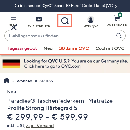
Du bist neu bei QVC? Spare 10 Euro! Code: HalloQVC
Zum
Hauptinhalt
springen
0
MENÜ
WARENKORB
TV-RÜCKBLICK
MEIN QVC
Lieblingsprodukt
finden
Wenn
Tagesangebot
Neu
30 Jahre QVC
Cool mit QVC
Vorschläge
verfügbar
sind,
verwenden
Sie
Wohnen
814489
die
Neu
Pfeiltasten
Paradies® Taschenfederkern- Matratze
nach
oben
Prolife Strong Härtegrad 5
und
€ 299,99 - € 599,99
nach
inkl. USt,
zzgl. Versand
unten