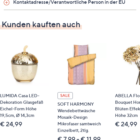
Kontaktadresse/Verantwortliche Person in der EU
dreh- und wendbar mit gleich festen Liegeseiten
anschmiegsames Doppeltuch mit atmungsaktiver
Klimafaser und Klimaband
Kunden kauften auch
Bezugshälften getrennt bis 60° waschbar
langlebig und formstabil
ohne Einsatz tierischer Materialien, für Menschen
mit Tierhaar-Allergie geeignet
CertiPur zertifiziert: C-AU-DE-1025-501-0278
Made in Germany
Material
Bezug: 65 % Polyester, 35 % Viskose
LUMIDA Casa LED-
ABELLA Flor
SALE
Kern: Polyurethan, Taschenfederkern
Dekoration Glasgefäß
Bouquet Hor
SOFT HARMONY
Eichel-Form Höhe
Blüten Effe
Wendebettwäsche
Garantie
19,5cm, Ø 14,3cm
Höhe 32cm
Mosaik-Design
€ 24,99
€ 24,99
Mikrofaser samtweich
10 Jahre Herstellergarantie
Einzelbett, 2tlg.
€ 7,99 - € 11,99