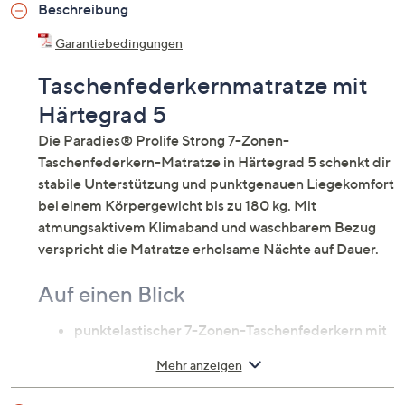
Beschreibung
Garantiebedingungen
Taschenfederkernmatratze mit
Härtegrad 5
Die Paradies® Prolife Strong 7-Zonen-
Taschenfederkern-Matratze in Härtegrad 5 schenkt dir
stabile Unterstützung und punktgenauen Liegekomfort
bei einem Körpergewicht bis zu 180 kg. Mit
atmungsaktivem Klimaband und waschbarem Bezug
verspricht die Matratze erholsame Nächte auf Dauer.
Auf einen Blick
punktelastischer 7-Zonen-Taschenfederkern mit
ca. 500 Federn (bei 1x2 m)
Mehr anzeigen
MEGACell-Schultereinlagen
RG40 für optimale Unterstützung