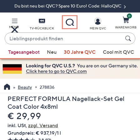
Du bist neu bei QVC? Spare 10 Euro! Code: HalloQVC
Zum
Hauptinhalt
springen
0
MENÜ
WARENKORB
TV-RÜCKBLICK
MEIN QVC
Lieblingsprodukt
finden
Wenn
Tagesangebot
Neu
30 Jahre QVC
Cool mit QVC
Vorschläge
verfügbar
sind,
verwenden
Sie
Beauty
278836
die
PERFECT FORMULA Nagellack-Set Gel
Pfeiltasten
Coat Color 4x8ml
nach
Gelöscht
€ 29,99
oben
und
inkl. USt,
zzgl. Versand
nach
Grundpreis:
€ 937,19/1 l
unten