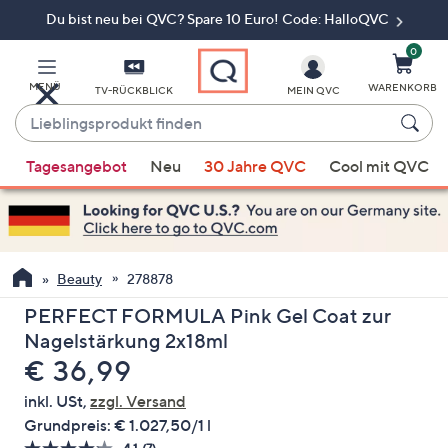
Du bist neu bei QVC? Spare 10 Euro! Code: HalloQVC
Zum
Hauptinhalt
springen
0
MENÜ
WARENKORB
TV-RÜCKBLICK
MEIN QVC
Lieblingsprodukt
finden
Wenn
Tagesangebot
Neu
30 Jahre QVC
Cool mit QVC
Vorschläge
verfügbar
sind,
verwenden
Sie
Beauty
278878
die
PERFECT FORMULA Pink Gel Coat zur
Pfeiltasten
Nagelstärkung 2x18ml
nach
Gelöscht
€ 36,99
oben
und
inkl. USt,
zzgl. Versand
nach
Grundpreis:
€ 1.027,50/1 l
unten