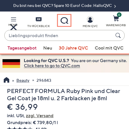
Du bist neu bei QVC? Spare 10 Euro! Code: HalloQVC
Zum
Hauptinhalt
springen
0
MENÜ
WARENKORB
TV-RÜCKBLICK
MEIN QVC
Lieblingsprodukt
finden
Wenn
Tagesangebot
Neu
30 Jahre QVC
Cool mit QVC
Vorschläge
verfügbar
sind,
verwenden
Sie
Beauty
296843
die
PERFECT FORMULA Ruby Pink und Clear
Pfeiltasten
Gel Coat je 18ml u. 2 Farblacken je 8ml
nach
Gelöscht
€ 36,99
oben
und
inkl. USt,
zzgl. Versand
nach
Grundpreis:
€ 739,80/1 l
unten