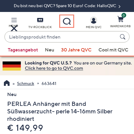
Du bist neu bei QVC? Spare 10 Euro! Code: HalloQVC
Zum
Hauptinhalt
springen
0
MENÜ
WARENKORB
TV-RÜCKBLICK
MEIN QVC
Lieblingsprodukt
finden
Wenn
Tagesangebot
Neu
30 Jahre QVC
Cool mit QVC
Vorschläge
verfügbar
sind,
verwenden
Sie
Schmuck
663641
die
Neu
Pfeiltasten
PERLEA Anhänger mit Band
nach
oben
Süßwasserzucht- perle 14-16mm Silber
und
rhodiniert
nach
Gelöscht
€ 149,99
unten