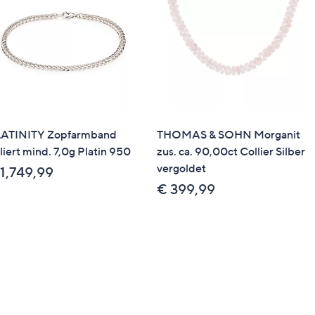
ATINITY Zopfarmband
THOMAS & SOHN Morganit
liert mind. 7,0g Platin 950
zus. ca. 90,00ct Collier Silber
vergoldet
1,749,99
€ 399,99