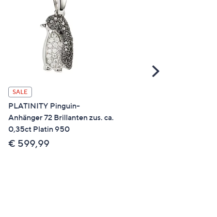
Scroll
Right
PERLEA Anhänger
SALE
Akoyazuchtperle 8-8,5m
PLATINITY Pinguin-
Gold 585
Anhänger 72 Brillanten zus. ca.
0,35ct Platin 950
€ 379,99
€ 599,99