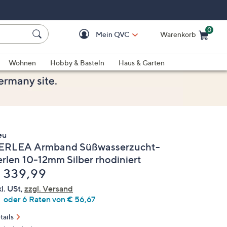
0
Mein QVC
Warenkorb
Einkaufswagen ist le
Wohnen
Hobby & Basteln
Haus & Garten
eu
ERLEA Armband Süßwasserzucht-
erlen 10-12mm Silber rhodiniert
elöscht
 339,99
kl. USt,
zzgl. Versand
oder 6 Raten von € 56,67
tails