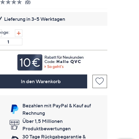
(0)
Bisher
gibt
es
Lieferung in 3-5 Werktagen
keine
Bewertungen
für
nge:
dieses
Produkt..
Link
auf
derselben
Seite.
In den Warenkorb
Bezahlen mit PayPal & Kauf auf
Rechnung
Über 1,5 Millionen
Produktbewertungen
30 Tage Rückgabegarantie &