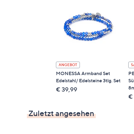
ANGEBOT
S
MONESSA Armband Set
P
Edelstahl/ Edelsteine 3tlg. Set
Sü
8m
€ 39,99
€
Zuletzt angesehen