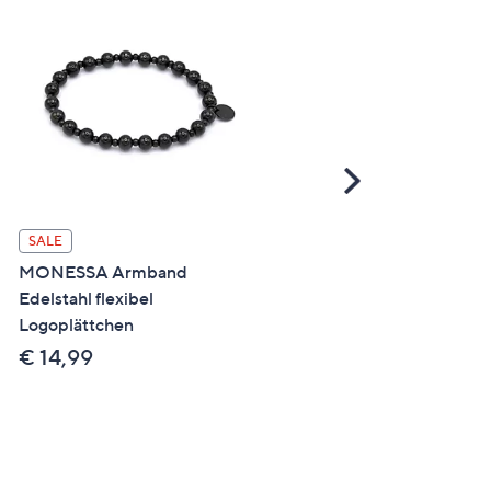
Scroll
Right
DIAMONIQUE® Armban
SALE
7,65ct Brillantschliff Edels
MONESSA Armband
Edelstahl flexibel
€ 44,99
Logoplättchen
€ 14,99