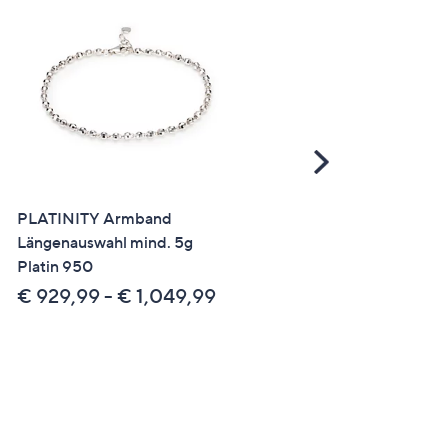
Scroll
Right
PLATINITY Armband
SALE
Längenauswahl mind. 5g
STEFFEN SCHRAUT
Platin 950
Armband 119 Zirkonia flex
Edelstahl
€ 929,99 - € 1,049,99
€ 19,99