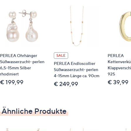
PERLEA Ohrhänger
PERLEA
SALE
Süßwasserzucht- perlen
Kettenverkü
PERLEA Endloscollier
6,5-15mm Silber
Klappverschl
Süßwasserzucht- perlen
rhodiniert
925
4-15mm Länge ca. 90cm
€ 199,99
€ 39,99
€ 249,99
Ähnliche Produkte