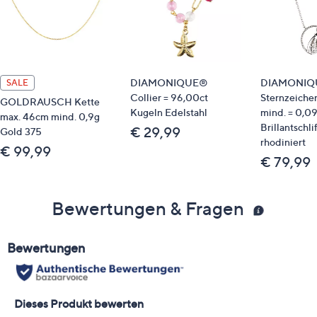
DIAMONIQUE®
DIAMONIQ
SALE
Collier = 96,00ct
Sternzeiche
GOLDRAUSCH Kette
Kugeln Edelstahl
mind. = 0,09
max. 46cm mind. 0,9g
Brillantschli
€ 29,99
Gold 375
rhodiniert
€ 99,99
€ 79,99
Bewertungen & Fragen