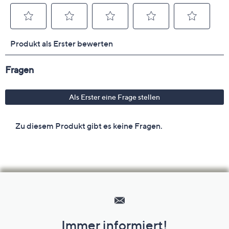
Hilfeseiten,
Service
und
Immer informiert!
Unternehmensinformationen