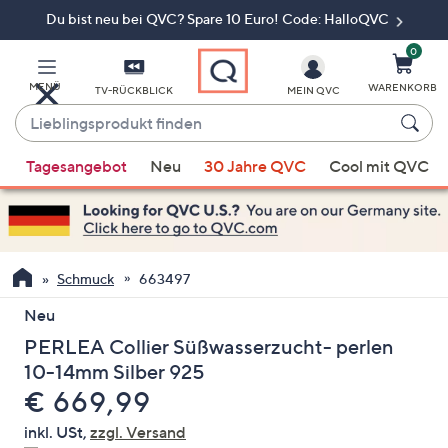
Du bist neu bei QVC? Spare 10 Euro! Code: HalloQVC
Zum
Hauptinhalt
springen
0
MENÜ
WARENKORB
TV-RÜCKBLICK
MEIN QVC
Lieblingsprodukt
finden
Wenn
Tagesangebot
Neu
30 Jahre QVC
Cool mit QVC
Vorschläge
verfügbar
sind,
verwenden
Sie
Schmuck
663497
die
Neu
Pfeiltasten
PERLEA Collier Süßwasserzucht- perlen
nach
oben
10-14mm Silber 925
und
Gelöscht
€ 669,99
nach
inkl. USt,
zzgl. Versand
unten