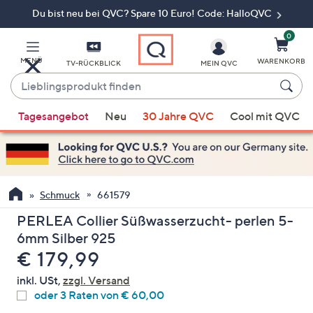
Du bist neu bei QVC? Spare 10 Euro! Code: HalloQVC
Zum
Hauptinhalt
springen
0
MENÜ
WARENKORB
TV-RÜCKBLICK
MEIN QVC
Lieblingsprodukt
finden
Wenn
Tagesangebot
Neu
30 Jahre QVC
Cool mit QVC
Vorschläge
verfügbar
sind,
verwenden
Sie
Schmuck
661579
die
PERLEA Collier Süßwasserzucht- perlen 5-
Pfeiltasten
6mm Silber 925
nach
Gelöscht
€ 179,99
oben
und
inkl. USt,
zzgl. Versand
nach
oder 3 Raten von € 60,00
unten