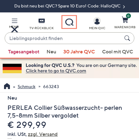
Du bist neu bei QVC? Spare 10 Euro! Code: HalloQVC
Zum
Hauptinhalt
springen
0
MENÜ
WARENKORB
TV-RÜCKBLICK
MEIN QVC
Lieblingsprodukt
finden
Wenn
Tagesangebot
Neu
30 Jahre QVC
Cool mit QVC
Vorschläge
verfügbar
sind,
verwenden
Sie
Schmuck
663243
die
Neu
Pfeiltasten
PERLEA Collier Süßwasserzucht- perlen
nach
oben
7,5-8mm Silber vergoldet
und
Gelöscht
€ 299,99
nach
inkl. USt,
zzgl. Versand
unten